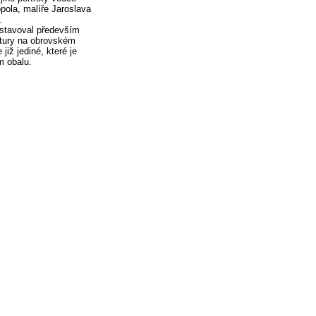
opola, malíře Jaroslava
.
dstavoval především
tury na obrovském
iž jediné, které je
m obalu.