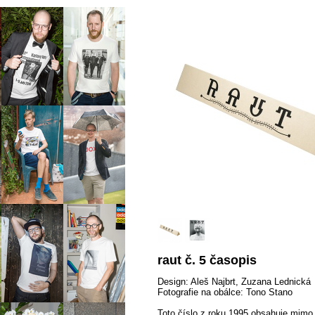
raut č. 5 časopis
Design: Aleš Najbrt, Zuzana Lednická
Fotografie na obálce: Tono Stano
Toto číslo z roku 1995 obsahuje mimo 