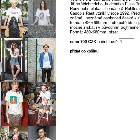
Jiřího Wichterleho, hudebníka Filipa T
Róny nebo plakát Thomase & Ruhllera
Časopis Raut vznikl v roce 1992. Pře
známé i neznámé osobnosti české kul
formátu 480x680mm. Toto páté číslo je j
možné získat i v původním trojhranné
Formát 480x680mm, ofset
cena 700 CZK
počet kusů
přidat do košíku