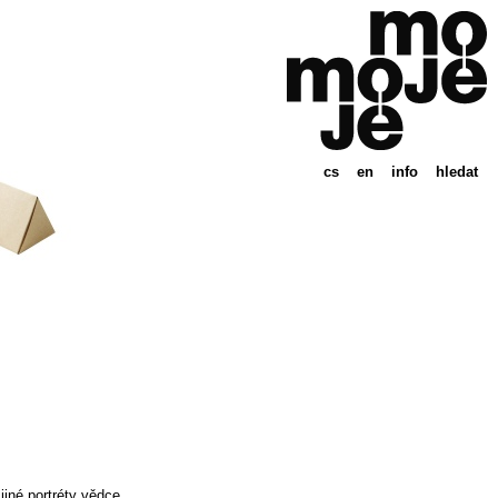
cs
en
info
hledat
jiné portréty vědce