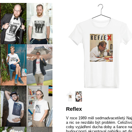
Reflex
V roce 1989 měl sedmadvacetiletý Najb
a nic se nezdálo být problém. Celoživ
coby vyjádření ducha doby a šance na
budoucnosti akceptoval nabídku art dir