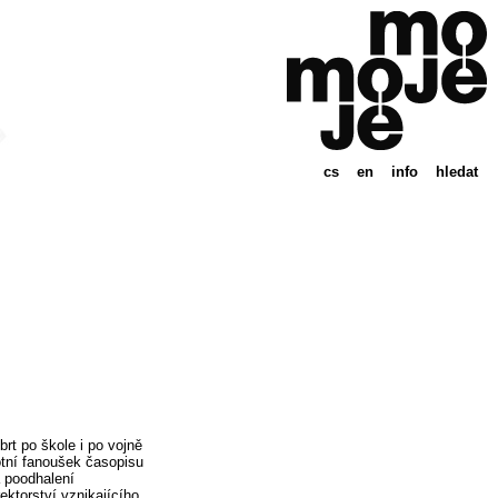
cs
en
info
hledat
rt po škole i po vojně
otní fanoušek časopisu
 poodhalení
ektorství vznikajícího