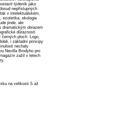
ostavit týdeník jako
 dosud nepřístupných
tak v intelektuálském,
, ezoterika, ekologie
de jinde, ale
e s dramatickým obrazem
pografické důraznosti
 černých ploch. Logo,
bě, i základní principy
inulosti nechaly
vou Nevilla Brodyho pro
magazín zažil v letech
ry.
sku na velikosti S až