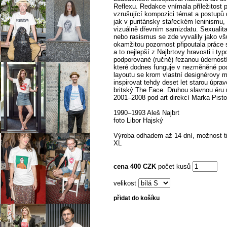
Reflexu. Redakce vnímala příležitost p
vzrušující kompozici témat a postupů
jak v puritánsky stařeckém leninismu, 
vizuálně dřevním samizdatu. Sexualita
nebo rasismus se zde vyvalily jako všu
okamžitou pozornost připoutala prác
a to nejlepší z Najbrtovy hravosti i ty
podporované (ručně) řezanou úderností
které dodnes funguje v nezměněné podo
layoutu se krom vlastní designérovy m
inspirovat tehdy deset let starou úpra
britský The Face. Druhou slavnou éru 
2001–2008 pod art direkcí Marka Pisto
1990–1993 Aleš Najbrt
foto Libor Hajský
Výroba odhadem až 14 dní, možnost ti
XL
cena 400 CZK
počet kusů
velikost
přidat do košíku